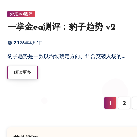
外汇ea测评
一掌金ea测评：豹子趋势 v2
2026年4月1日
豹子趋势是一款以均线确定方向、结合突破入场的…
阅读更多
文
1
2
章
分