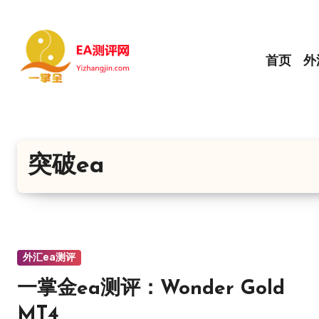
跳
转
到
首页
外
内
容
突破ea
外汇ea测评
一掌金ea测评：Wonder Gold
MT4