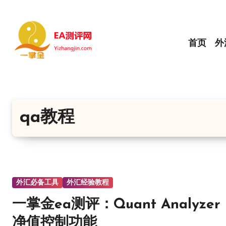
跳
转
到
首页
外
内
容
qa教程
外汇必备工具
外汇经验教程
一掌金ea测评：Quant Analyzer
净值控制功能