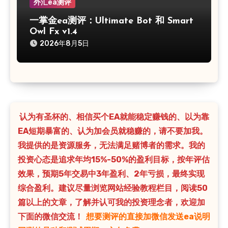
外汇ea测评
一掌金ea测评：Ultimate Bot 和 Smart
Owl Fx v1.4
2026年8月5日
认为有圣杯的、相信买个EA就能稳定赚钱的、以为靠
EA短期暴富的、认为加会员就稳赚的，请不要加我。
我提供的是资源服务，无法满足赌博者的需求。我的
投资心态是追求年均15%-50%的盈利目标，按年评估
效果，预期5年交易中3年盈利、2年亏损，最终实现
综合盈利。建议尽量浏览网站经验教程栏目，阅读50
篇以上的文章，了解并认可我的投资理念者，欢迎加
下面的微信交流！
想要测评的直接加微信发送ea说明