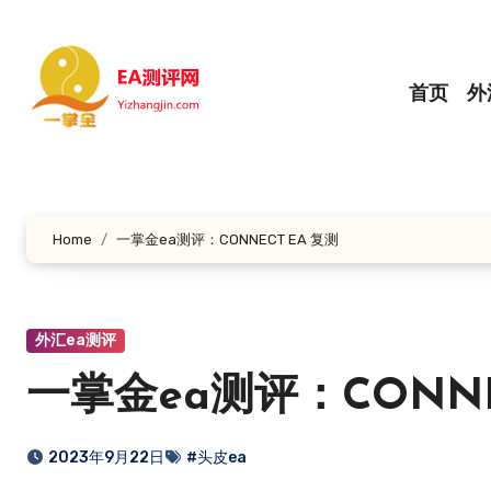
跳
转
到
首页
外
内
容
Home
一掌金ea测评：CONNECT EA 复测
外汇ea测评
一掌金ea测评：CONNE
2023年9月22日
#头皮ea