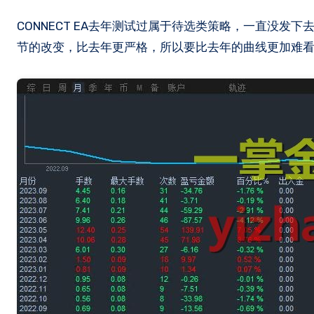
CONNECT EA去年测试过属于待选类策略，一直没发下去，昨天有会员提醒，就做了次复测，今年的压力测试比去年也做了2个细
节的改变，比去年更严格，所以要比去年的曲线更加难看