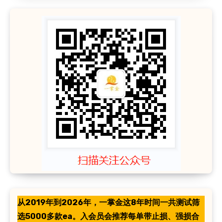
从2019年到2026年，一掌金这8年时间一共测试筛
选5000多款ea。入会员会推荐每单带止损、强损合