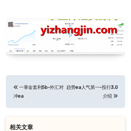
文
一掌金套利5b-外汇对
趋势ea人气第一-投行3.0
章
冲ea
介绍
导
航
相关文章