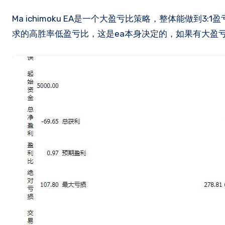
Ma ichimoku EA​是一个大盈亏比策略，整体能做到3:1盈亏比，平均盈利空间相当大。不过这类很少有合格的，ea行业多数还是追
求的高胜率低盈亏比，这是ea本身决定的，如果有大盈