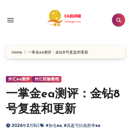
跳
转
到
内
容
Home
一掌金ea测评：金钻8号复盘和更新
外汇ea测评
外汇经验教程
一掌金ea测评：金钻8
号复盘和更新
2026年2月5日
#加仓ea
,
#高盈亏比低胜率ea