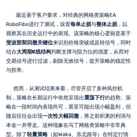
最近基于客户要求，对经典的网格类策略EA
RoboFibo进行了测试，设置
每单止损
与
整体止损
，以
观察其在历史运行中的表现。该策略的核心逻辑是基于
斐波那契回撤关键位
来识别价格突破或反转信号，同时
结合
大周期K线结构
判断支撑与阻力位的强度，从而对
交易信号进行过滤，剔除无效信号，提升策略的稳定性
与胜率。
然而，从测试结果来看，尽管开启了多种风控机
制，策略在长期运行中依然呈现出
震荡下行
的趋势。策
略在一段时间内表现尚可，甚至可能出现小幅盈利，但
随后往往会出现
一次性大幅回撤
，将之前积累的利润与
本金一并带走。这种现象在马丁网格类策略中非常典
型。除了
轻量策略
（如Waka、东北路等）在特定行情