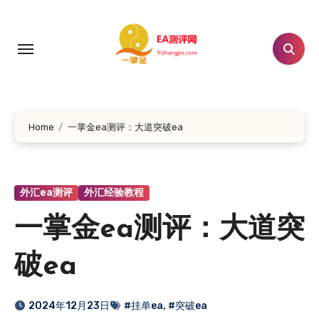
跳
转
到
内
容
Home
一掌金ea测评：大道突破ea
外汇ea测评
外汇经验教程
一掌金ea测评：大道突
破ea
2024年12月23日
#挂单ea
,
#突破ea