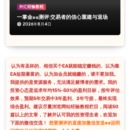
外汇经验教程
一掌金ea测评:交易者的信心重建与退场
2026年8月4日
认为有圣杯的、相信买个EA就能稳定赚钱的、以为靠
EA短期暴富的、认为加会员就稳赚的，请不要加我。
我提供的是资源服务，无法满足赌博者的需求。我的
投资心态是追求年均15%-50%的盈利目标，按年评估
效果，预期5年交易中3年盈利、2年亏损，最终实现
综合盈利。建议尽量浏览网站经验教程栏目，阅读50
篇以上的文章，了解并认可我的投资理念者，欢迎加
下面的微信交流！
想要测评的直接加微信发送ea说明