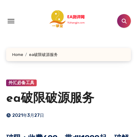
跳
转
到
内
容
Home
ea破限破源服务
外汇必备工具
ea破限破源服务
2021年3月27日