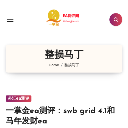
跳
转
到
内
容
整损马丁
Home
整损马丁
外汇ea测评
一掌金ea测评：swb grid 4.1和
马年发财ea