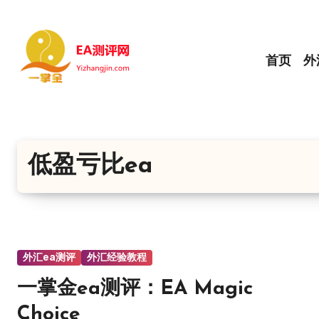
跳
转
到
首页
外
内
容
低盈亏比ea
外汇ea测评
外汇经验教程
一掌金ea测评：EA Magic
Choice