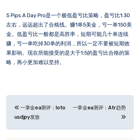
5 Pips A Day Pro是一个极低盈亏比策略，盈亏比1:30
左右，远远超出了合格线。赚1单5美金，亏一单150美
金。低盈亏比一般都是高胜率，短期可能几十单连续
赚，亏一单吃掉30单的利润，所以一定不要被短期效
果影响。现在所能接受的是大于1:5的盈亏比合格的策
略，再小更加难以坚持。
文
一掌金ea测评：loto
一掌金ea测评：Atr趋势
章
usdjpy发放
导
航