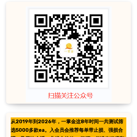
从2019年到2026年，一掌金这8年时间一共测试筛
选5000多款ea。入会员会推荐每单带止损、强损合