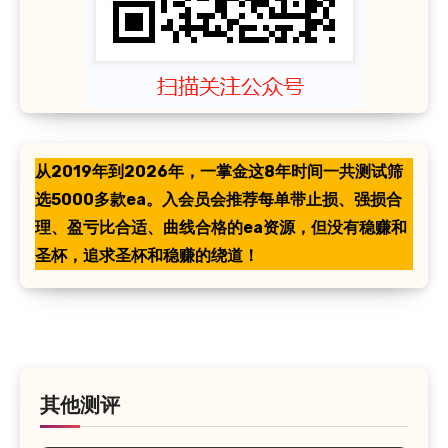
从2019年到2026年，一掌金这8年时间一共测试筛
选5000多款ea。入会员会推荐每单带止损、强损合
理、盈亏比合适、曲线合格的ea资源，但没有稳赚和
圣杯，追求圣杯和稳赚的绕道！
其他测评