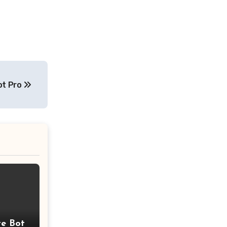
t Pro
e Bot