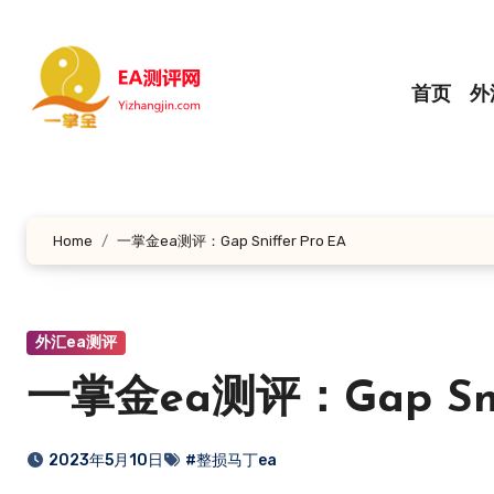
跳
转
到
首页
外
内
容
Home
一掌金ea测评：Gap Sniffer Pro EA
外汇ea测评
一掌金ea测评：Gap Snif
2023年5月10日
#整损马丁ea