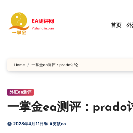
跳
转
到
首页
外
内
容
Home
一掌金ea测评：prado讨论
外汇ea测评
一掌金ea测评：prado
2023年4月11日
#突破ea