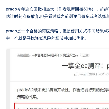
prado今年这次回撤相当大（作者观摩回撤50%），超越了17年那次大回撤，使用默认参数的交易者备受煎熬(尤其重仓者)，内心
估计时刻准备放弃,但是看过我之前测评只做多或者选择
prado是一个合格的突破策略，但是使用方式不同结果
中一个就是寻找降低风险的细节并加以优化。