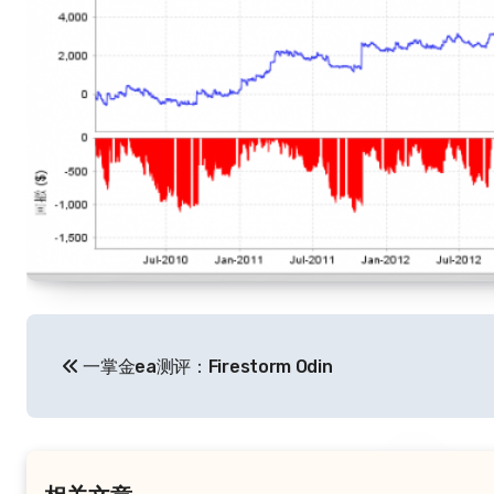
文
一掌金ea测评：Firestorm Odin
章
导
航