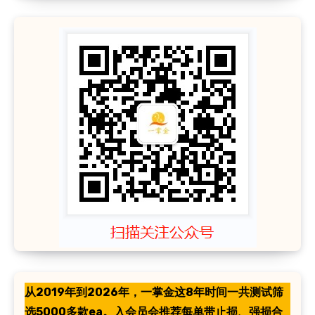
从2019年到2026年，一掌金这8年时间一共测试筛
选5000多款ea。入会员会推荐每单带止损、强损合