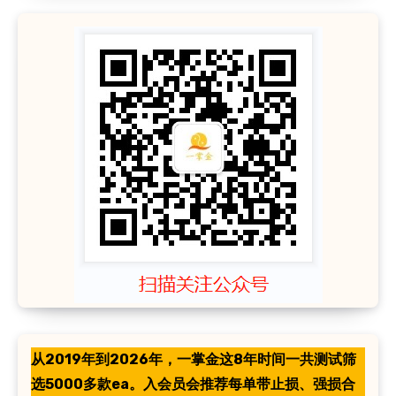
从2019年到2026年，一掌金这8年时间一共测试筛
选5000多款ea。入会员会推荐每单带止损、强损合