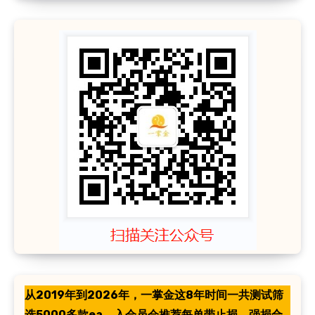
从2019年到2026年，一掌金这8年时间一共测试筛
选5000多款ea。入会员会推荐每单带止损、强损合