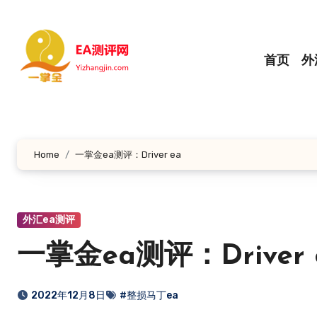
跳
转
到
首页
外
内
容
Home
一掌金ea测评：Driver ea
外汇ea测评
一掌金ea测评：Driver 
2022年12月8日
#整损马丁ea