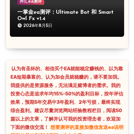
外汇ea测评
一掌金ea测评：Ultimate Bot 和 Smart
Owl Fx v1.4
2026年8月5日
认为有圣杯的、相信买个EA就能稳定赚钱的、以为靠
EA短期暴富的、认为加会员就稳赚的，请不要加我。
我提供的是资源服务，无法满足赌博者的需求。我的
投资心态是追求年均15%-50%的盈利目标，按年评估
效果，预期5年交易中3年盈利、2年亏损，最终实现
综合盈利。建议尽量浏览网站经验教程栏目，阅读50
篇以上的文章，了解并认可我的投资理念者，欢迎加
下面的微信交流！
想要测评的直接加微信发送ea说明