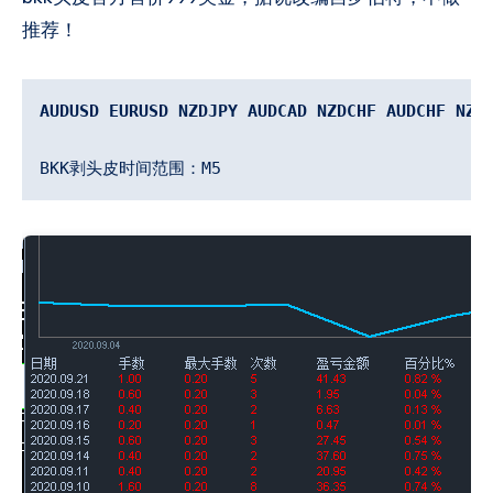
推荐！
AUDUSD EURUSD NZDJPY AUDCAD NZDCHF AUDCHF NZD
BKK剥头皮时间范围：M5