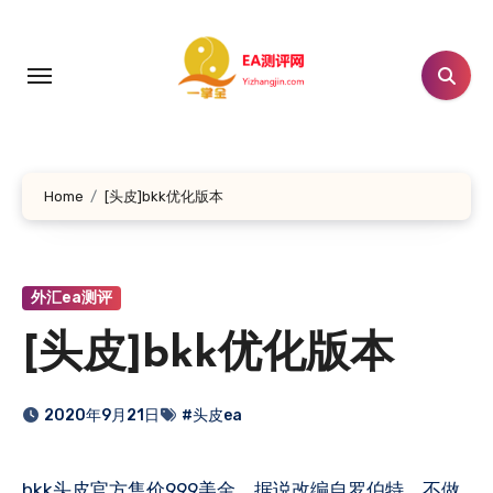
跳
转
到
内
容
Home
[头皮]bkk优化版本
外汇ea测评
[头皮]bkk优化版本
2020年9月21日
#头皮ea
bkk头皮官方售价999美金，据说改编自罗伯特，不做