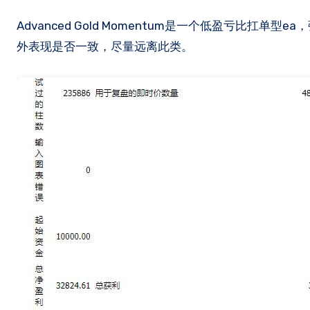
Advanced Gold Momentum是一个低盈亏比扛单型ea，强损4800微点，看历史曲线比较圣杯，存在造假嫌疑，只能看未来样本
外表现是否一致，尽量远离此类。