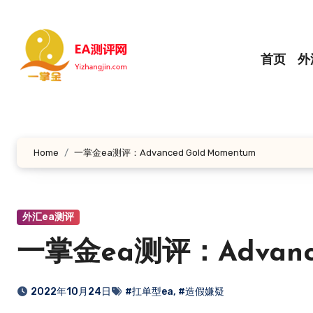
跳
转
到
首页
外
内
容
Home
一掌金ea测评：Advanced Gold Momentum
外汇ea测评
一掌金ea测评：Advance
2022年10月24日
#扛单型ea
,
#造假嫌疑