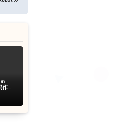
Robot
um
码作弊