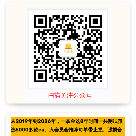
从2019年到2026年，一掌金这8年时间一共测试筛
选5000多款ea。入会员会推荐每单带止损、强损合