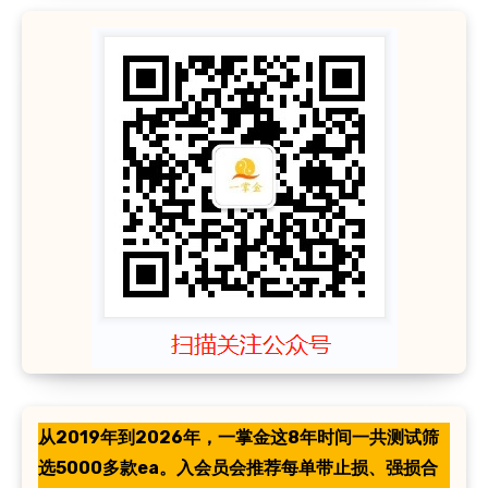
从2019年到2026年，一掌金这8年时间一共测试筛
选5000多款ea。入会员会推荐每单带止损、强损合