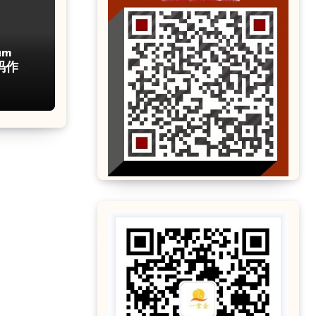
um
码作弊