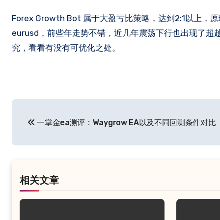
Forex Growth Bot ​属于大盈亏比策略，达到2:1以上，原理思想就是截断亏损，让利润奔跑。不过整体都很坎坷，作者推荐
eurusd，前些年走势不错，近几年震荡下行也出现了
究，看看有没有可优化之处。
文
一掌金ea测评：Waygrow EA以及不同回测条件对比
章
导
航
相关文章