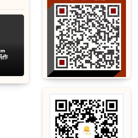
um
码作弊