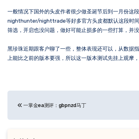
一般情况下国外的头皮作者很少做圣诞节后到一月份这段时间，到一月下旬重新开启头皮的居多，可以看到像
nighthunter/nighttrade等好多官方头皮
筛选，开启也没问题，做好可能止损多的一些打算，并没
黑珍珠近期跟客户聊了一些，整体表现还可以，从数据
上能比之前的版本要强，所以这一版本测试先挂上观摩
文
一掌金ea测评：gbpnzd马丁
章
导
航