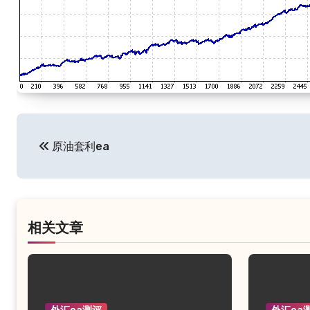
文
原油套利ea
章
导
航
相关文章