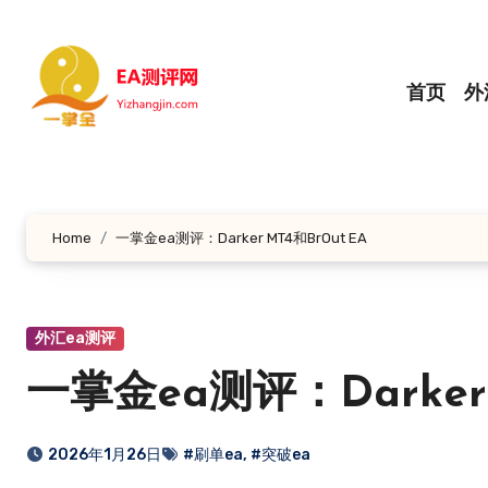
跳
转
到
首页
外
内
容
Home
一掌金ea测评：Darker MT4和BrOut EA
外汇ea测评
一掌金ea测评：Darker 
2026年1月26日
#刷单ea
,
#突破ea