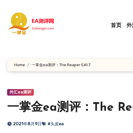
跳
转
到
首页
外
内
容
Home
一掌金ea测评：The Reaper EA1.7
外汇ea测评
一掌金ea测评：The Reap
2021年8月9日
#头皮ea