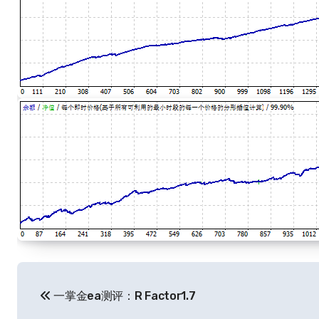
文
一掌金ea测评：R Factor1.7
章