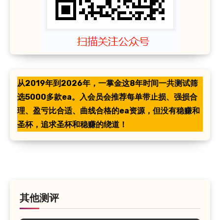
从2019年到2026年，一掌金这8年时间一共测试筛
选5000多款ea。入会员会推荐每单带止损、强损合
理、盈亏比合适、曲线合格的ea资源，但没有稳赚和
圣杯，追求圣杯和稳赚的绕道！
其他测评