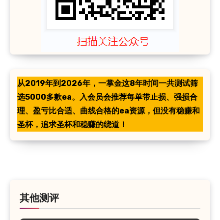
从2019年到2026年，一掌金这8年时间一共测试筛
选5000多款ea。入会员会推荐每单带止损、强损合
理、盈亏比合适、曲线合格的ea资源，但没有稳赚和
圣杯，追求圣杯和稳赚的绕道！
其他测评