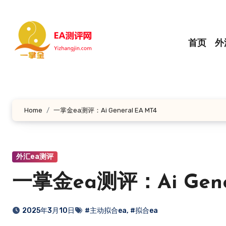
跳
转
到
首页
外
内
容
Home
一掌金ea测评：Ai General EA MT4
外汇ea测评
一掌金ea测评：Ai Gener
2025年3月10日
#主动拟合ea
,
#拟合ea