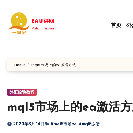
跳
转
到
首页
外
内
容
Home
mql5市场上的ea激活方式
外汇经验教程
mql5市场上的ea激活
2020年3月14日
#mal5市场ea
,
#mql5激活