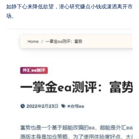
如静下心来降低欲望，潜心研究赚点小钱或潇洒离开市
场。