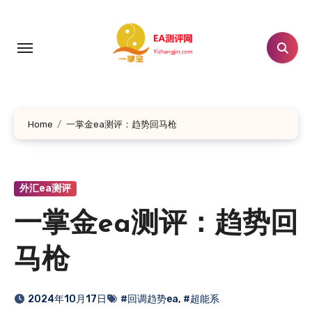
跳
转
到
内
容
Home
一掌金ea测评：趋势回马枪
外汇ea测评
一掌金ea测评：趋势回
马枪
2024年10月17日
#回调趋势ea
,
#超能系