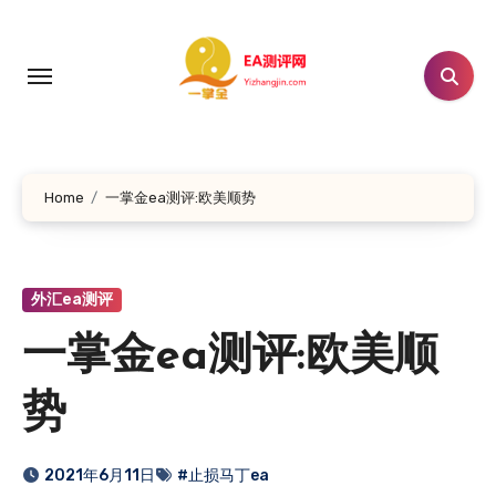
跳
转
到
内
容
Home
一掌金ea测评:欧美顺势
外汇ea测评
一掌金ea测评:欧美顺
势
2021年6月11日
#止损马丁ea