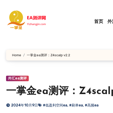
跳
转
到
首页
外
内
容
Home
一掌金ea测评：Z4scalp v2.2
外汇ea测评
一掌金ea测评：Z4scalp 
2024年10月9日
#低盈利空间ea
,
#刷单ea
,
#高频ea