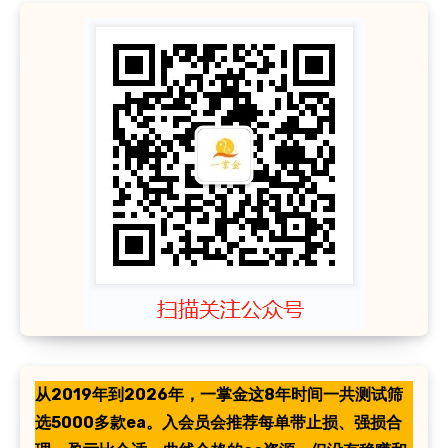
从2019年到2026年，一掌金这8年时间一共测试筛
选5000多款ea。入会员会推荐每单带止损、强损合