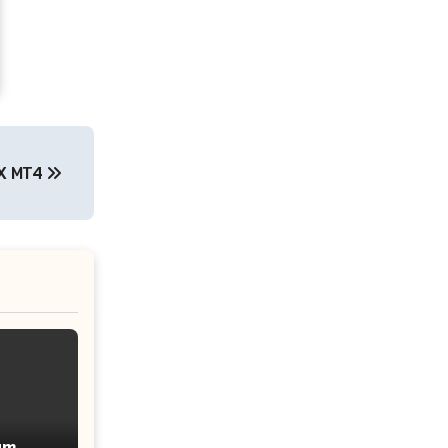
X MT4
um