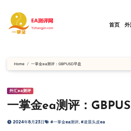
跳
转
到
首页
外
内
容
Home
一掌金ea测评：GBPUSD早盘
外汇ea测评
一掌金ea测评：GBPU
2024年8月23日
#一掌金ea测评
,
#凌晨头皮ea