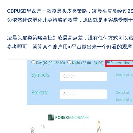
GBPUSD早盘是一款凌晨头皮类策略，凌晨头皮类经过23年的洗礼，基本断了大多数使用者的念想。今年表现分歧也很大，我这
边依然建议弱化此类策略的权重，原因就是更容易受制
凌晨头皮类策略牵扯到凌晨高点差，没有任何方式可以
参考即可，就算某个账户用ic平台做出来一个好看的观