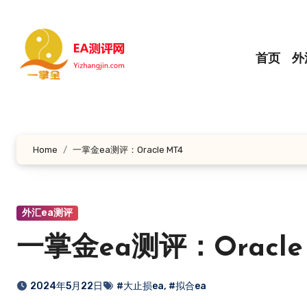
跳
转
到
首页
外
内
容
Home
一掌金ea测评：Oracle MT4
外汇ea测评
一掌金ea测评：Oracle
2024年5月22日
#大止损ea
,
#拟合ea