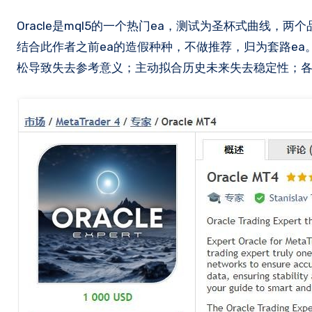
Oracle是mql5的一个热门ea，测试为圣杯式曲线，两个品种强损分别为1650微点和2050微点，单量低，盈亏比低，更新频繁，
结合此作者之前ea的造假种种，不做推荐，归为套路ea
松导致失去参考意义​；主动拟合历史未来失去稳定性​；