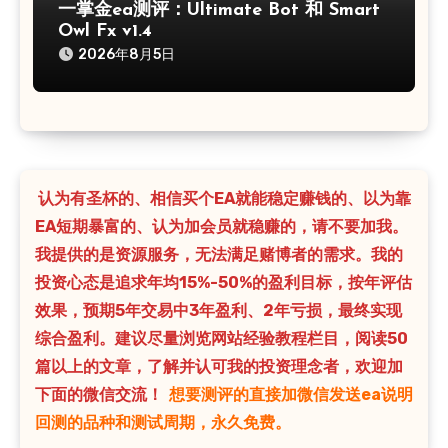
一掌金ea测评：Ultimate Bot 和 Smart
Owl Fx v1.4
2026年8月5日
认为有圣杯的、相信买个EA就能稳定赚钱的、以为靠
EA短期暴富的、认为加会员就稳赚的，请不要加我。
我提供的是资源服务，无法满足赌博者的需求。我的
投资心态是追求年均15%-50%的盈利目标，按年评估
效果，预期5年交易中3年盈利、2年亏损，最终实现
综合盈利。建议尽量浏览网站经验教程栏目，阅读50
篇以上的文章，了解并认可我的投资理念者，欢迎加
下面的微信交流！
想要测评的直接加微信发送ea说明
回测的品种和测试周期，永久免费。