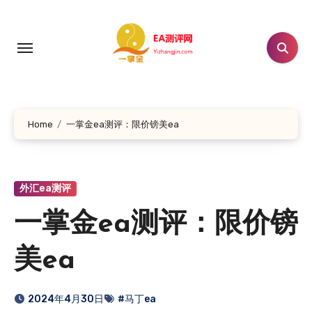
跳
转
到
内
容
Home
一掌金ea测评：限价镑美ea
外汇ea测评
一掌金ea测评：限价镑
美ea
2024年4月30日
#马丁ea