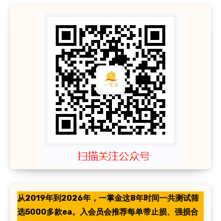
从2019年到2026年，一掌金这8年时间一共测试筛
选5000多款ea。入会员会推荐每单带止损、强损合