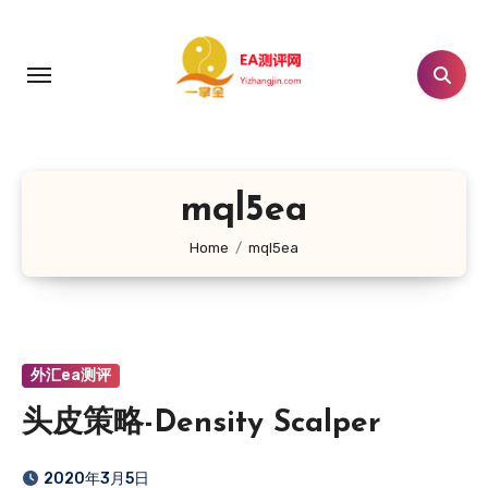
跳
转
到
内
容
mql5ea
Home
mql5ea
外汇ea测评
头皮策略-Density Scalper
2020年3月5日