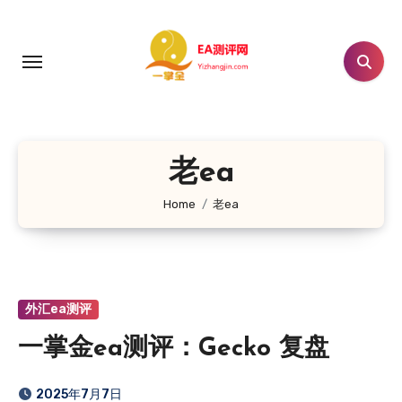
跳
转
到
内
容
老ea
Home
老ea
外汇ea测评
一掌金ea测评：Gecko 复盘
2025年7月7日