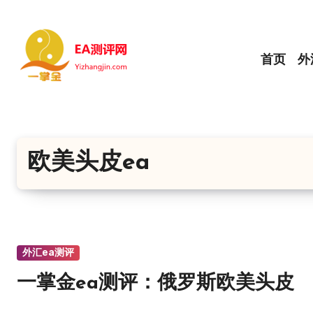
跳
转
到
首页
外
内
容
欧美头皮ea
外汇ea测评
一掌金ea测评：俄罗斯欧美头皮