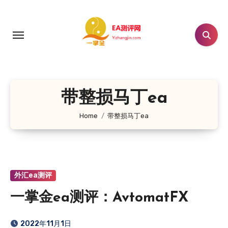
跳
转
到
内
容
带整损马丁ea
Home
带整损马丁ea
外汇ea测评
一掌金ea测评：AvtomatFX
2022年11月1日