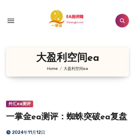
跳
转
到
内
容
大盈利空间ea
Home
大盈利空间ea
外汇ea测评
一掌金ea测评：蜘蛛突破ea复盘
2024年11月12日